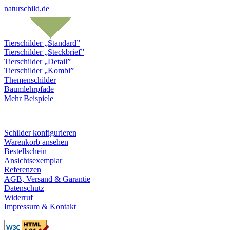
naturschild.de
Tierschilder „Standard”
Tierschilder „Steckbrief”
Tierschilder „Detail”
Tierschilder „Kombi”
Themenschilder
Baumlehrpfade
Mehr Beispiele
Schilder konfigurieren
Warenkorb ansehen
Bestellschein
Ansichtsexemplar
Referenzen
AGB, Versand & Garantie
Datenschutz
Widerruf
Impressum & Kontakt